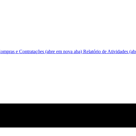
ompras e Contratações
(abre em nova aba)
Relatório de Atividades
(ab