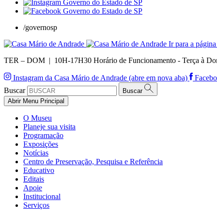
/governosp
Ir para a página 
TER – DOM | 10H-17H30
Horário de Funcionamento - Terça à Do
Instagram da Casa Mário de Andrade (abre em nova aba)
Facebo
Buscar
Buscar
Abrir Menu Principal
O Museu
Planeje sua visita
Programação
Exposições
Notícias
Centro de Preservação, Pesquisa e Referência
Educativo
Editais
Apoie
Institucional
Serviços