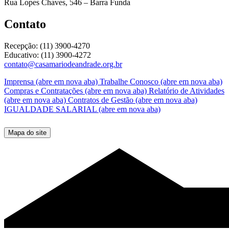
Rua Lopes Chaves, 546 – Barra Funda
Contato
Recepção: (11) 3900-4270
Educativo: (11) 3900-4272
contato@casamariodeandrade.org.br
Imprensa
(abre em nova aba)
Trabalhe Conosco
(abre em nova aba)
Compras e Contratações
(abre em nova aba)
Relatório de Atividades
(abre em nova aba)
Contratos de Gestão
(abre em nova aba)
IGUALDADE SALARIAL
(abre em nova aba)
Mapa do site