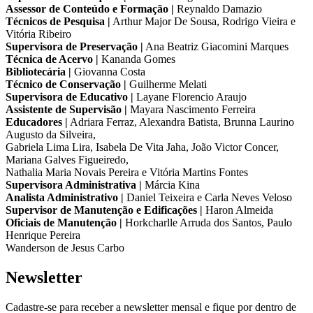
Assessor de Conteúdo e Formação |
Reynaldo Damazio
Técnicos de Pesquisa |
Arthur Major De Sousa, Rodrigo Vieira e
Vitória Ribeiro
Supervisora de Preservação |
Ana Beatriz Giacomini Marques
Técnica de Acervo |
Kananda Gomes
Bibliotecária |
Giovanna Costa
Técnico de Conservação |
Guilherme Melati
Supervisora de Educativo |
Layane Florencio Araujo
Assistente de Supervisão |
Mayara Nascimento Ferreira
Educadores |
Adriara Ferraz, Alexandra Batista, Brunna Laurino
Augusto da Silveira,
Gabriela Lima Lira, Isabela De Vita Jaha, João Victor Concer,
Mariana Galves Figueiredo,
Nathalia Maria Novais Pereira e Vitória Martins Fontes
Supervisora Administrativa |
Márcia Kina
Analista Administrativo |
Daniel Teixeira e Carla Neves Veloso
Supervisor de Manutenção e Edificações |
Haron Almeida
Oficiais de Manutenção |
Horkcharlle Arruda dos Santos, Paulo
Henrique Pereira
Wanderson de Jesus Carbo
Newsletter
Cadastre-se para receber a newsletter mensal e fique por dentro de