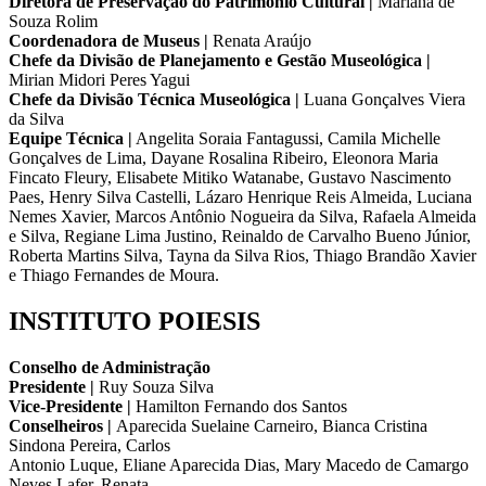
Diretora de Preservação do Patrimônio Cultural |
Mariana de
Souza Rolim
Coordenadora de Museus |
Renata Araújo
Chefe da Divisão de Planejamento e Gestão Museológica |
Mirian Midori Peres Yagui
Chefe da Divisão Técnica Museológica |
Luana Gonçalves Viera
da Silva
Equipe Técnica |
Angelita Soraia Fantagussi, Camila Michelle
Gonçalves de Lima, Dayane Rosalina Ribeiro, Eleonora Maria
Fincato Fleury, Elisabete Mitiko Watanabe, Gustavo Nascimento
Paes, Henry Silva Castelli, Lázaro Henrique Reis Almeida, Luciana
Nemes Xavier, Marcos Antônio Nogueira da Silva, Rafaela Almeida
e Silva, Regiane Lima Justino, Reinaldo de Carvalho Bueno Júnior,
Roberta Martins Silva, Tayna da Silva Rios, Thiago Brandão Xavier
e Thiago Fernandes de Moura.
INSTITUTO POIESIS
Conselho de Administração
Presidente |
Ruy Souza Silva
Vice-Presidente |
Hamilton Fernando dos Santos
Conselheiros |
Aparecida Suelaine Carneiro, Bianca Cristina
Sindona Pereira, Carlos
Antonio Luque, Eliane Aparecida Dias, Mary Macedo de Camargo
Neves Lafer, Renata