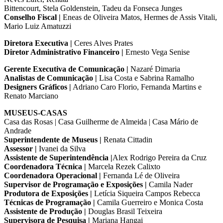
Bittencourt, Stela Goldenstein, Tadeu da Fonseca Junges
Conselho Fiscal |
Eneas de Oliveira Matos, Hermes de Assis Vitali,
Mario Luiz Amatuzzi
Diretora Executiva |
Ceres Alves Prates
Diretor Administrativo Financeiro |
Ernesto Vega Senise
Gerente Executiva de Comunicação |
Nazaré Dimaria
Analistas de Comunicação |
Lisa Costa e Sabrina Ramalho
Designers Gráficos |
Adriano Caro Florio, Fernanda Martins e
Renato Marciano
MUSEUS-CASAS
Casa das Rosas | Casa Guilherme de Almeida | Casa Mário de
Andrade
Superintendente de Museus |
Renata Cittadin
Assessor |
Ivanei da Silva
Assistente de Superintendência |
Alex Rodrigo Pereira da Cruz
Coordenadora Técnica |
Marcela Rezek Calixto
Coordenadora Operacional |
Fernanda Lé de Oliveira
Supervisor de Programação e Exposições |
Camila Nader
Produtora de Exposições |
Letícia Siqueira Campos Rebecca
Técnicas de Programação |
Camila Guerreiro e Monica Costa
Assistente de Produção |
Douglas Brasil Teixeira
Supervisora de Pesquisa |
Mariana Hangai