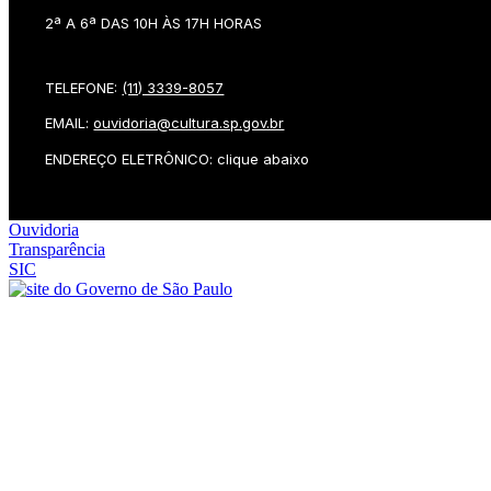
2ª A 6ª DAS 10H ÀS 17H HORAS
TELEFONE:
(11) 3339-8057
EMAIL:
ouvidoria@cultura.sp.gov.br
ENDEREÇO ELETRÔNICO: clique abaixo
Ouvidoria
Transparência
SIC