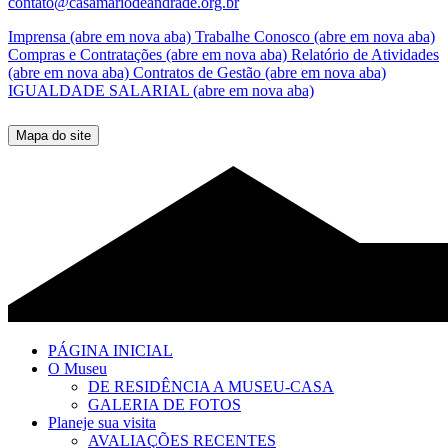
contato@casamariodeandrade.org.br
Imprensa
(abre em nova aba)
Trabalhe Conosco
(abre em nova aba)
Compras e Contratações
(abre em nova aba)
Relatório de Atividades
(abre em nova aba)
Contratos de Gestão
(abre em nova aba)
IGUALDADE SALARIAL
(abre em nova aba)
Mapa do site
PÁGINA INICIAL
O Museu
DE RESIDÊNCIA A MUSEU-CASA
GALERIA DE FOTOS
Planeje sua visita
AVALIAÇÕES RECENTES