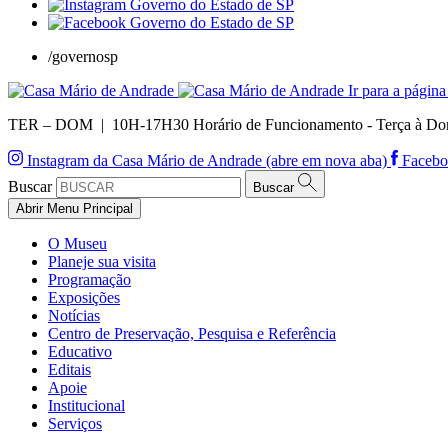
/governosp
Ir para a página 
TER – DOM | 10H-17H30
Horário de Funcionamento - Terça à Do
Instagram da Casa Mário de Andrade (abre em nova aba)
Facebo
Buscar
Buscar
Abrir Menu Principal
O Museu
Planeje sua visita
Programação
Exposições
Notícias
Centro de Preservação, Pesquisa e Referência
Educativo
Editais
Apoie
Institucional
Serviços