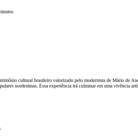
minutos
rimônio cultural brasileiro valorizado pelo modernista de Mário de A
opulares nordestinas. Essa experiência irá culminar em uma vivência a
s