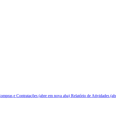
ompras e Contratações
(abre em nova aba)
Relatório de Atividades
(ab